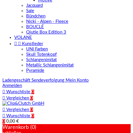
Motive
Jacquard
Sale
Bündchen
Nicki - Alpen - Fleece
BOUCLÉ
Qjutie Box Edition 3
VOLANE


Kunstleder
UNI Farben
Skull Totenkopf
Schlangenimitat
Metallic Schlangenimitat
Pyramide
Ladengeschäft
Sendeverfolgung
Mein Konto
Anmelden

Wunschliste
0

Vergleichen
0

Vergleichen
0

Wunschliste
0
0
0,00 €
Warenkorb (0)