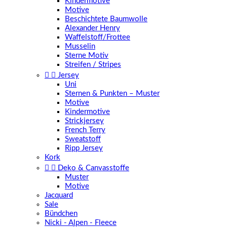
Kindermotive
Motive
Beschichtete Baumwolle
Alexander Henry
Waffelstoff/Frottee
Musselin
Sterne Motiv
Streifen / Stripes


Jersey
Uni
Sternen & Punkten – Muster
Motive
Kindermotive
Strickjersey
French Terry
Sweatstoff
Ripp Jersey
Kork


Deko & Canvasstoffe
Muster
Motive
Jacquard
Sale
Bündchen
Nicki - Alpen - Fleece