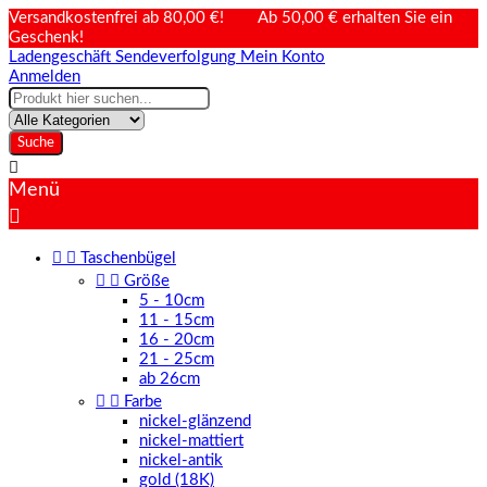
Versandkostenfrei ab 80,00 €! Ab 50,00 € erhalten Sie ein
Geschenk!
Ladengeschäft
Sendeverfolgung
Mein Konto
Anmelden
Suche

Menü



Taschenbügel


Größe
5 - 10cm
11 - 15cm
16 - 20cm
21 - 25cm
ab 26cm


Farbe
nickel-glänzend
nickel-mattiert
nickel-antik
gold (18K)