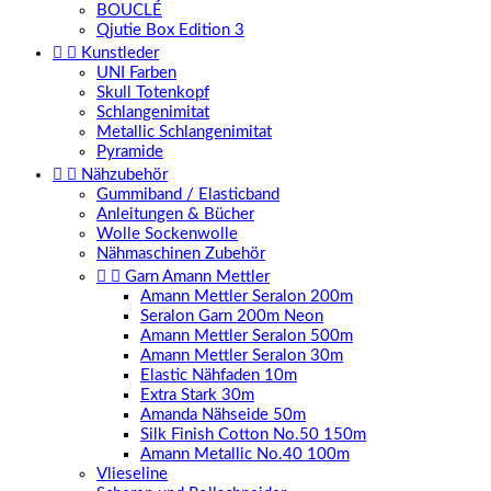
BOUCLÉ
Qjutie Box Edition 3


Kunstleder
UNI Farben
Skull Totenkopf
Schlangenimitat
Metallic Schlangenimitat
Pyramide


Nähzubehör
Gummiband / Elasticband
Anleitungen & Bücher
Wolle Sockenwolle
Nähmaschinen Zubehör


Garn Amann Mettler
Amann Mettler Seralon 200m
Seralon Garn 200m Neon
Amann Mettler Seralon 500m
Amann Mettler Seralon 30m
Elastic Nähfaden 10m
Extra Stark 30m
Amanda Nähseide 50m
Silk Finish Cotton No.50 150m
Amann Metallic No.40 100m
Vlieseline