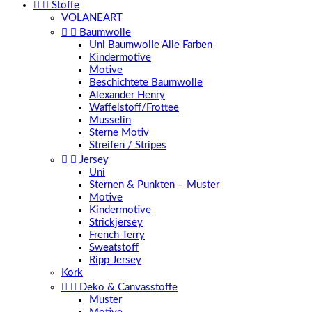


Stoffe
VOLANEART


Baumwolle
Uni Baumwolle Alle Farben
Kindermotive
Motive
Beschichtete Baumwolle
Alexander Henry
Waffelstoff/Frottee
Musselin
Sterne Motiv
Streifen / Stripes


Jersey
Uni
Sternen & Punkten – Muster
Motive
Kindermotive
Strickjersey
French Terry
Sweatstoff
Ripp Jersey
Kork


Deko & Canvasstoffe
Muster