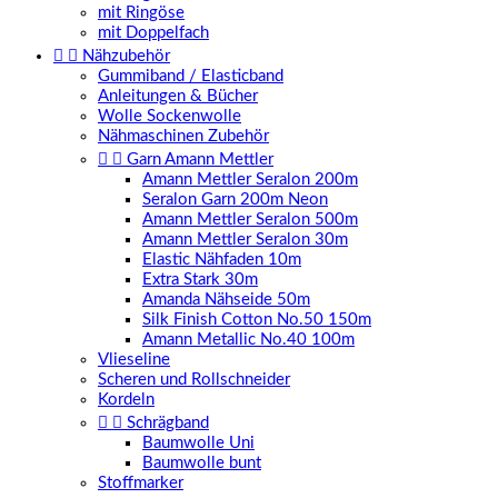
mit Ringöse
mit Doppelfach


Nähzubehör
Gummiband / Elasticband
Anleitungen & Bücher
Wolle Sockenwolle
Nähmaschinen Zubehör


Garn Amann Mettler
Amann Mettler Seralon 200m
Seralon Garn 200m Neon
Amann Mettler Seralon 500m
Amann Mettler Seralon 30m
Elastic Nähfaden 10m
Extra Stark 30m
Amanda Nähseide 50m
Silk Finish Cotton No.50 150m
Amann Metallic No.40 100m
Vlieseline
Scheren und Rollschneider
Kordeln


Schrägband
Baumwolle Uni
Baumwolle bunt
Stoffmarker