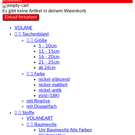
schließen
Es gibt keine Artikel in deinem Warenkorb
Einkauf fortsetzen
VOLANE


Taschenbügel


Größe
5 - 10cm
11 - 15cm
16 - 20cm
21 - 25cm
ab 26cm


Farbe
nickel-glänzend
nickel-mattiert
nickel-antik
gold (18K)
mit Ringöse
mit Doppelfach


Stoffe
VOLANEART


Baumwolle
Uni Baumwolle Alle Farben