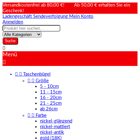
Versandkostenfrei ab 80,00 €! Ab 50,00 € erhalten Sie ein
Geschenk!
Ladengeschäft
Sendeverfolgung
Mein Konto
Anmelden
Suche

Menü



Taschenbügel


Größe
5 - 10cm
11 - 15cm
16 - 20cm
21 - 25cm
ab 26cm


Farbe
nickel-glänzend
nickel-mattiert
nickel-antik
gold (18K)