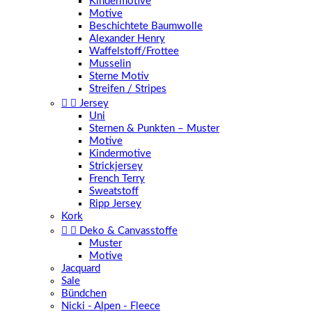
Kindermotive
Motive
Beschichtete Baumwolle
Alexander Henry
Waffelstoff/Frottee
Musselin
Sterne Motiv
Streifen / Stripes


Jersey
Uni
Sternen & Punkten – Muster
Motive
Kindermotive
Strickjersey
French Terry
Sweatstoff
Ripp Jersey
Kork


Deko & Canvasstoffe
Muster
Motive
Jacquard
Sale
Bündchen
Nicki - Alpen - Fleece