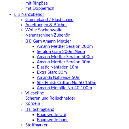
mit Ringöse
mit Doppelfach


Nähzubehör
Gummiband / Elasticband
Anleitungen & Bücher
Wolle Sockenwolle
Nähmaschinen Zubehör


Garn Amann Mettler
Amann Mettler Seralon 200m
Seralon Garn 200m Neon
Amann Mettler Seralon 500m
Amann Mettler Seralon 30m
Elastic Nähfaden 10m
Extra Stark 30m
Amanda Nähseide 50m
Silk Finish Cotton No.50 150m
Amann Metallic No.40 100m
Vlieseline
Scheren und Rollschneider
Kordeln


Schrägband
Baumwolle Uni
Baumwolle bunt
Stoffmarker