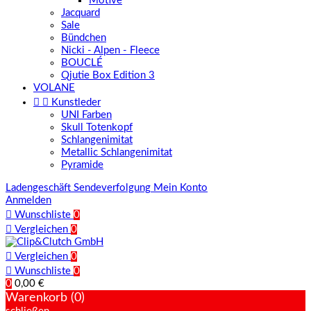
Motive
Jacquard
Sale
Bündchen
Nicki - Alpen - Fleece
BOUCLÉ
Qjutie Box Edition 3
VOLANE


Kunstleder
UNI Farben
Skull Totenkopf
Schlangenimitat
Metallic Schlangenimitat
Pyramide
Ladengeschäft
Sendeverfolgung
Mein Konto
Anmelden

Wunschliste
0

Vergleichen
0

Vergleichen
0

Wunschliste
0
0
0,00 €
Warenkorb (0)