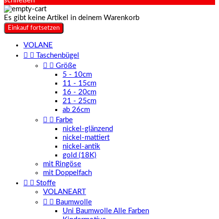
schließen
Es gibt keine Artikel in deinem Warenkorb
Einkauf fortsetzen
VOLANE


Taschenbügel


Größe
5 - 10cm
11 - 15cm
16 - 20cm
21 - 25cm
ab 26cm


Farbe
nickel-glänzend
nickel-mattiert
nickel-antik
gold (18K)
mit Ringöse
mit Doppelfach


Stoffe
VOLANEART


Baumwolle
Uni Baumwolle Alle Farben