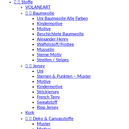


Stoffe
VOLANEART


Baumwolle
Uni Baumwolle Alle Farben
Kindermotive
Motive
Beschichtete Baumwolle
Alexander Henry
Waffelstoff/Frottee
Musselin
Sterne Motiv
Streifen / Stripes


Jersey
Uni
Sternen & Punkten – Muster
Motive
Kindermotive
Strickjersey
French Terry
Sweatstoff
Ripp Jersey
Kork


Deko & Canvasstoffe
Muster