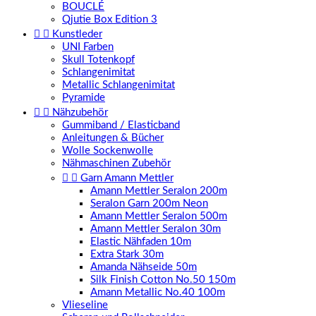
BOUCLÉ
Qjutie Box Edition 3


Kunstleder
UNI Farben
Skull Totenkopf
Schlangenimitat
Metallic Schlangenimitat
Pyramide


Nähzubehör
Gummiband / Elasticband
Anleitungen & Bücher
Wolle Sockenwolle
Nähmaschinen Zubehör


Garn Amann Mettler
Amann Mettler Seralon 200m
Seralon Garn 200m Neon
Amann Mettler Seralon 500m
Amann Mettler Seralon 30m
Elastic Nähfaden 10m
Extra Stark 30m
Amanda Nähseide 50m
Silk Finish Cotton No.50 150m
Amann Metallic No.40 100m
Vlieseline